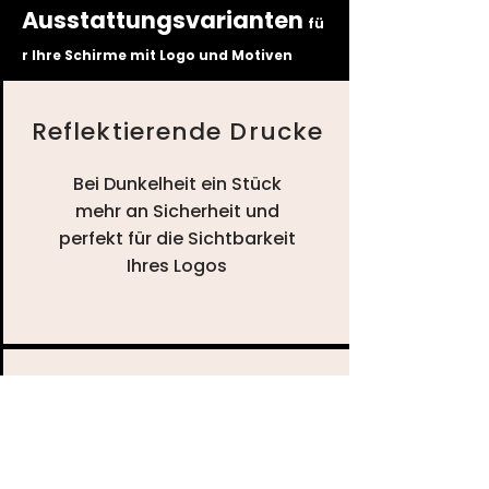
Ausstattungsvarianten
fü
r Ihre Schirme mit Logo und Motiven
Reflektierende Drucke
Bei Dunkelheit ein Stück
mehr an Sicherheit und
perfekt für die Sichtbarkeit
Ihres Logos
Aqua - Wet - Drucke
Der besondere WOW-Effekt!
B
ei Nässe wird Ihr Design